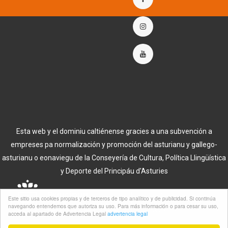
Esta web y el dominiu caltiénense gracies a una subvención a
empreses pa normalización y promoción del asturianu y gallego-
asturianu o eonaviegu de la Conseyería de Cultura, Política Llingüística
y Deporte del Principáu d'Asturies
Este sitio usa cookies propias y de terceros de tipo analítico y de publicidad. Si continúa
navegando entendemos que autoriza su uso. Para más información o para cesar su uso,
acceda al apartado de Advertencia Legal
advertencia legal